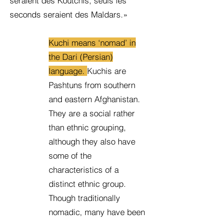
seraient des Koutchis, seuls les
seconds seraient des Maldars.»
Kuchi means ‘nomad’ in
the Dari (Persian)
language.
Kuchis are
Pashtuns from southern
and eastern Afghanistan.
They are a social rather
than ethnic grouping,
although they also have
some of the
characteristics of a
distinct ethnic group.
Though traditionally
nomadic, many have been