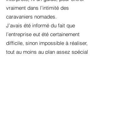
vraiment dans l’intimité des
caravaniers nomades.
J’avais été informé du fait que
l’entreprise eut été certainement
difficile, sinon impossible à réaliser,
tout au moins au plan assez spécial
qui était le mien. Aussi, à partir du
moment où j’ai pu vérifier l’essentiel
de ce qui m’intéressait le plus il ne
m’a pas semblé utile, ni nécessaire,
de paraître importun comme le sont
parfois tant d’étrangers lorsqu’ils
circulent en Afghanistan. La réserve
des nomades est extrême. Bien peu
ont réussi à en franchir les limites.