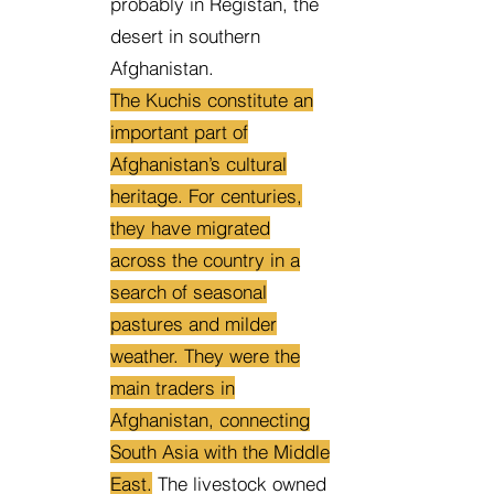
probably in Registan, the
desert in southern
Afghanistan.
The Kuchis constitute an
important part of
Afghanistan’s cultural
heritage. For centuries,
they have migrated
across the country in a
search of seasonal
pastures and milder
weather. They were the
main traders in
Afghanistan, connecting
South Asia with the Middle
East.
The livestock owned