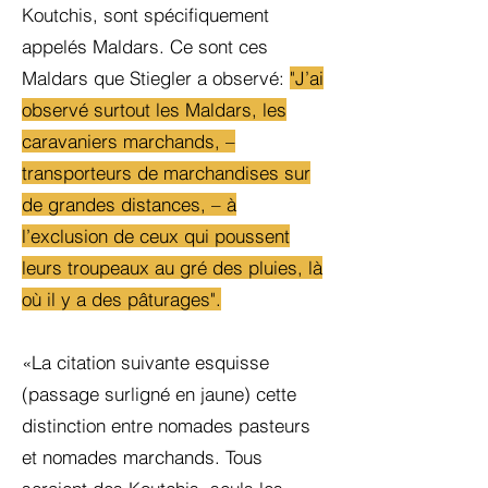
Koutchis, sont spécifiquement
appelés Maldars. Ce sont ces
Maldars que Stiegler a observé:
"J’ai
observé surtout les Maldars, les
caravaniers marchands, –
transporteurs de marchandises sur
de grandes distances, – à
l’exclusion de ceux qui poussent
leurs troupeaux au gré des pluies, là
où il y a des pâturages".
«La citation suivante esquisse
(passage surligné en jaune) cette
distinction entre nomades pasteurs
et nomades marchands. Tous