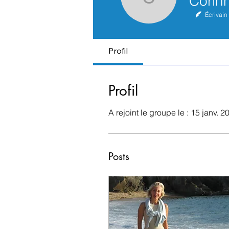
Corinne St
Écrivain
Profil
Profil
A rejoint le groupe le : 15 janv. 2
Posts