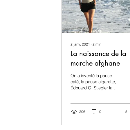
2 janv. 2021
∙
2
min
La naissance de la
marche afghane
On a inventé la pause
café, la pause cigarette,
Édouard G. Stiegler la
remplace par la pause
respiration. (...)
206
0
5