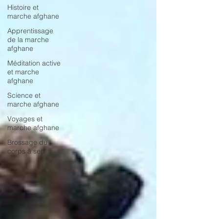
Histoire et
marche afghane
Apprentissage
de la marche
afghane
Méditation active
et marche
afghane
Science et
marche afghane
Voyages et
marche afghane
Brossage du
corps à sec