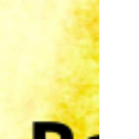
de conférences 2024 de Marche Afghane
Québec , consacrée au thème majeur de la
respiration, en remontant aux sources de la mal
nommée « marche afghane », pour souligner que
celle-ci fut d’abord et reste avant tout respiration
plutôt que marche. En exposant à ce propos
l’évolution remarquable et pourtant largement
ignorée d’Edouard Stiegler