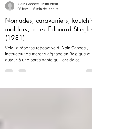
Alain Canneel, instructeur
26 févr.
6 min de lecture
Nomades, caravaniers, koutchis,
maldars,..chez Edouard Stiegler
(1981)
Voici la réponse rétroactive d' Alain Canneel,
instructeur de marche afghane en Belgique et
auteur, à une participante qui, lors de sa
conférence, «L'évolution d'Edouard Stiegler
1981-1985» tenue le 29 mai 2024 dans le cadre
des Conférences MAQ, l'interrogeait quant à la
différence entre nomades afghans «koutchis» et
«maldars. Réponse reçue par courriel dont nous
faisons profiter avec gratitude l'ensemble des
personnes intéressées. «Sont ci-annexés les
passages du prem