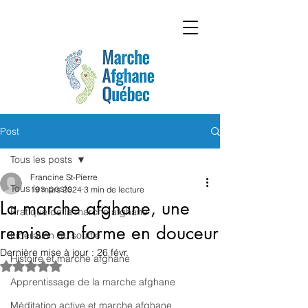
Post
Tous les posts
Francine St-Pierre
Tous les posts
19 mars 2024
3 min de lecture
La marche afghane, une
Pratique de la marche afghane
remise en forme en douceur
Libération du souffle
Dernière mise à jour :
26 févr.
Histoire et marche afghane
Noté NaN étoiles sur 5.
Apprentissage de la marche afghane
Méditation active et marche afghane